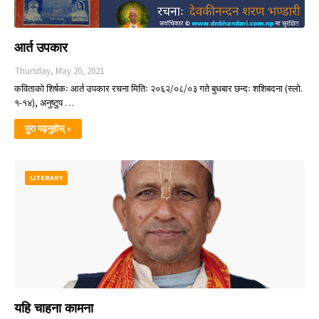
आर्त उपकार
Thursday, May 20, 2021
कविताको शिर्षकः आर्त उपकार रचना मितिः २०६२/०८/०३ गते बुधबार छन्दः शशिबदना (स्लो.
१-१४), अनुष्टुप …
पुरा पढ्नुहोस् »
LITERARY
यहि चाहना कामना