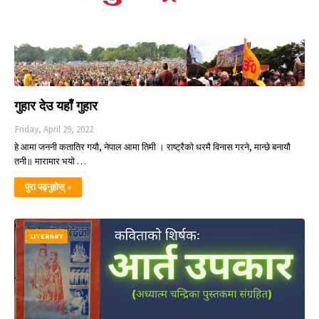
गुहार देउ यहाँ गुहार
Friday, April 29, 2022
हे आमा जननी कतातिर गयौ, नेपाल आमा तिमी । राष्ट्रैको धरमै विनास गरने, मान्छे बनायौ
तनी॥ मारामार भयो …
पुरा पढ्नुहोस् »
LITERARY