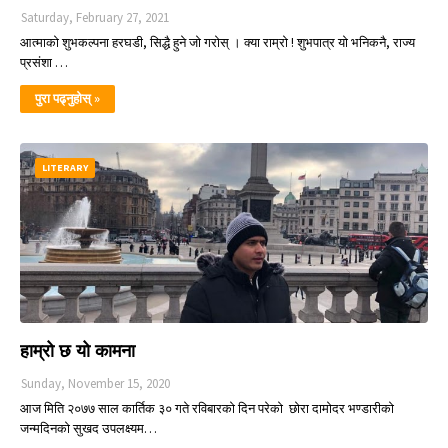
Saturday, February 27, 2021
आत्माको शुभकल्पना हरघडी, सिद्धै हुने जो गरोस् । क्या राम्रो ! शुभपात्र यो भनिकनै, राज्य
प्रसंशा …
पुरा पढ्नुहोस् »
LITERARY
हाम्रो छ यो कामना
Sunday, November 15, 2020
आज मिति २०७७ साल कार्तिक ३० गते रविबारको दिन परेको छोरा दामोदर भण्डारीको
जन्मदिनको सुखद उपलक्ष्यम…