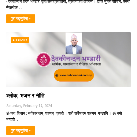
- देवकीन्दन शरण भण्डारी कृते सत्यव्रतीज्ञेया, त्रेतायाञ्च तपोवनी। द्वापरे मुक्ति सोपान, कलौ
नैपालीक…
पुरा पढ्नुहोस् »
LITERARY
श्लोक, भजन र नीति
Saturday, February 17, 2024
ॐ नमः शिवाय : सर्वेश्वरन्तम् शरणम् प्रपद्ये । श्री सर्वेश्वरम शरणम् गच्छामि ॥ ॐ नमो
भगवते …
पुरा पढ्नुहोस् »